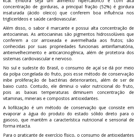
kcal. Embora seja um alimento hipercalórico e com alta
concentração de gorduras, a principal fração (52%) é gordura
insaturada (ácido oleico) que conferem boa influência nos
triglicerídeos e saúde cardiovascular.
Além disso, o sabor é marcante e possui alta concentração de
antocianinas. As antocianinas são pigmentos hidrossolúveis que
conferem a cor arroxeada e avermelhada aos frutos; são
conhecidas por suas propriedades funcionais antiinflamatória,
antienvelhecimento e anticarcinogênica, além de protetora dos
sistemas cardiovascular e nervoso.
No sul e sudeste do Brasil, o consumo de açaí se dá por meio
da polpa congelada do fruto, pois esse método de conservação
inibe proliferação de bactérias deteriorantes, além de ser de
baixo custo. Contudo, ele diminui o valor nutricional do fruto,
pois as baixas temperaturas diminuem concentração de
vitaminas, minerais e compostos antioxidantes.
A liofilização é um método de conservação que consiste em
evaporar a água do produto do estado sólido direto para o
gasoso, que mantêm a característica nutricional e sensorial de
forma intacta.
Para o praticante de exercício físico, o consumo de antioxidantes